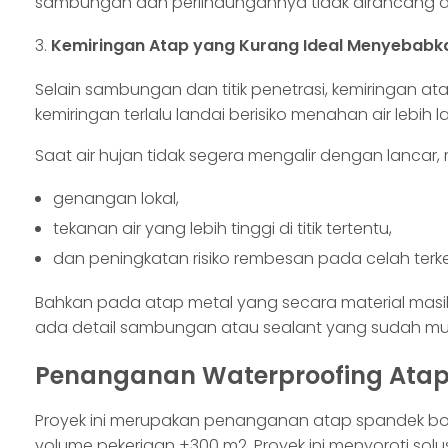
sambungan dan perlindungannya tidak dirancang d
Kemiringan Atap yang Kurang Ideal Menyebabk
Selain sambungan dan titik penetrasi, kemiringan
kemiringan terlalu landai berisiko menahan air lebih
Saat air hujan tidak segera mengalir dengan lancar, 
genangan lokal,
tekanan air yang lebih tinggi di titik tertentu,
dan peningkatan risiko rembesan pada celah terkec
Bahkan pada atap metal yang secara material masi
ada detail sambungan atau sealant yang sudah mu
Penanganan Waterproofing Atap 
Proyek ini merupakan penanganan atap spandek boco
volume pekerjaan ±300 m2. Proyek ini menyoroti sol