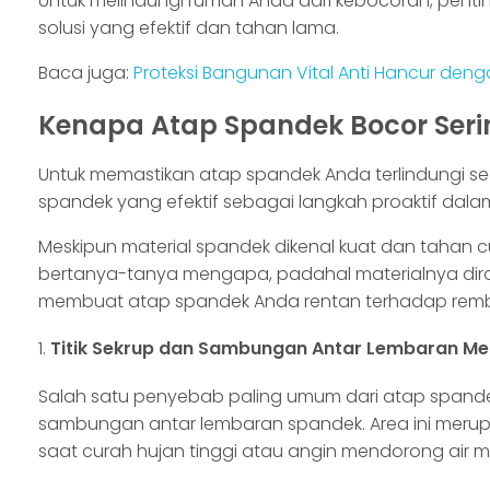
Untuk melindungi rumah Anda dari kebocoran, pen
solusi yang efektif dan tahan lama.
Baca juga:
Proteksi Bangunan Vital Anti Hancur den
Kenapa Atap Spandek Bocor Seri
Untuk memastikan atap spandek Anda terlindungi s
spandek yang efektif sebagai langkah proaktif da
Meskipun material spandek dikenal kuat dan tahan c
bertanya-tanya mengapa, padahal materialnya dira
membuat atap spandek Anda rentan terhadap rem
Titik Sekrup dan Sambungan Antar Lembaran Men
Salah satu penyebab paling umum dari atap spandek
sambungan antar lembaran spandek. Area ini merupa
saat curah hujan tinggi atau angin mendorong air 