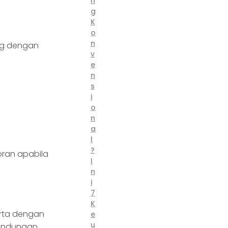
n
g
K
o
n
ang dengan
v
e
n
s
i
o
n
a
l
?
oran apabila
I
n
i
7
K
arta dengan
e
u
rlindungan