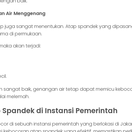
engan baik.
an Air Menggenang
 atap juga sangat menentukan. Atap spandek yang dipas
 lama di permukaan.
maka akan terjadi:
il.
h sangat baik, genangan air tetap dapat memicu keboc
lai melemah.
Spandek di Instansi Pemerintah
r di sebuah instansi pemerintah yang berlokasi di Jak
usi kebocoran atap spandek yang efektif, memastikan pe