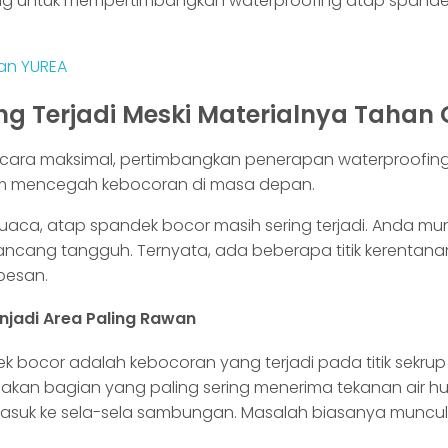
ting untuk mempertimbangkan waterproofing atap spand
gan YUREA
ng Terjadi Meski Materialnya Tahan
ecara maksimal, pertimbangkan penerapan waterproofin
lam mencegah kebocoran di masa depan.
uaca, atap spandek bocor masih sering terjadi. Anda mu
ncang tangguh. Ternyata, ada beberapa titik kerentan
besan.
jadi Area Paling Rawan
 bocor adalah kebocoran yang terjadi pada titik sekru
kan bagian yang paling sering menerima tekanan air hu
masuk ke sela-sela sambungan. Masalah biasanya muncul 