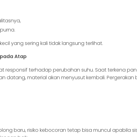
itasnya,
purna.
il yang sering kali tidak langsung terlihat.
 pada Atap
 responsif terhadap perubahan suhu. Saat terkena panas
an datang, material akan menyusut kembali. Pergerakan b
long baru, risiko kebocoran tetap bisa muncul apabila s