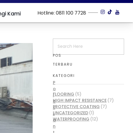
Hotline: 0811 100 7728
gi Kami
POS
TERBARU
KATEGORI
P
o
FLOORING
(5)
l
HIGH IMPACT RESISTANCE
(7)
e
PROTECTIVE COATING
(7)
s
UNCATEGORIZED
(1)
L
WATERPROOFING
(12)
a
n
t