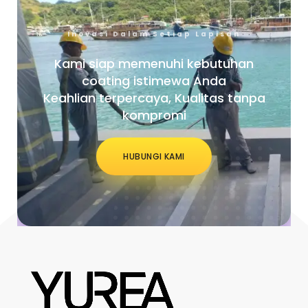
Inovasi Dalam Setiap Lapisan
Kami siap memenuhi kebutuhan
coating istimewa Anda
Keahlian terpercaya, Kualitas tanpa
kompromi
HUBUNGI KAMI