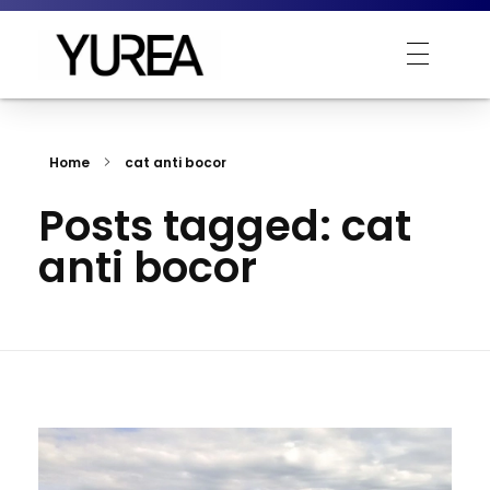
Yurea Indonesia
Polyurea is Yurea
Home
cat anti bocor
Posts tagged: cat
anti bocor